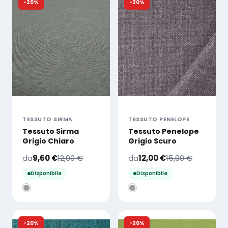
-20%
-20%
TESSUTO SIRMA
TESSUTO PENELOPE
Tessuto Sirma
Tessuto Penelope
Grigio Chiaro
Grigio Scuro
da
9,60
€
12,00
€
da
12,00
€
15,00
€
Disponibile
Disponibile
-20%
-20%