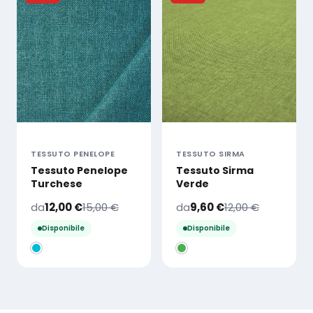
TESSUTO PENELOPE
TESSUTO SIRMA
Tessuto Penelope
Tessuto Sirma
Turchese
Verde
da
12,00
€
15,00
€
da
9,60
€
12,00
€
Disponibile
Disponibile