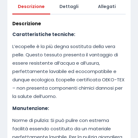
n
Descrizione
t
e
1
i
r
0
t
Descrizione
à
a
,
Caratteristiche tecniche:
:
2
L’ecopelle è la più degna sostituta della vera
1
0
pelle. Questo tessuto presenta il vantaggio di
2
essere resistente all’acqua e all’usura,
perfettamente lavabile ed ecocompatibile e
,
€
dunque ecologica. Ecopelle certificata OEKO-TEX
0
.
– non presenta componenti chimici dannosi per
0
la salute dell’uomo.
Manutenzione:
€
Norme di pulizia: Si può pulire con estrema
.
facilità essendo costituito da un materiale
perfettamente lavabile. Per la pulizia giornaliera