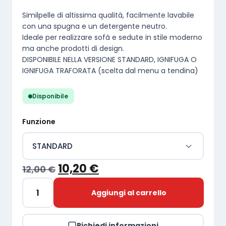
Similpelle di altissima qualità, facilmente lavabile
con una spugna e un detergente neutro.
Ideale per realizzare sofà e sedute in stile moderno
ma anche prodotti di design.
DISPONIBILE NELLA VERSIONE STANDARD, IGNIFUGA O
IGNIFUGA TRAFORATA (scelta dal menu a tendina)
Disponibile
Funzione
STANDARD
I
I
10,20
€
12,00
€
Seleziona le opzioni del prodotto (colore e misura) per 
l
l
Aggiungi al carrello
T
p
p
e
r
r
s
Richiedi informazioni