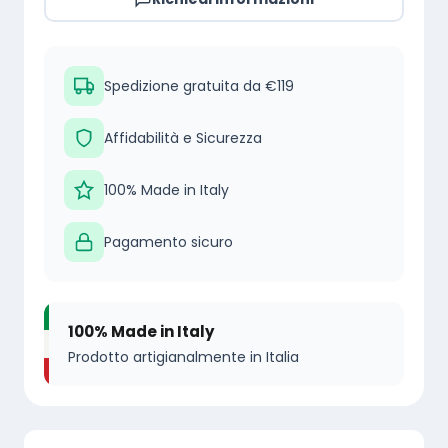
s
e
e
u
z
z
t
Spedizione gratuita da €119
o
z
z
E
o
o
c
Affidabilità e Sicurezza
o
o
a
p
100% Made in Italy
r
t
e
i
t
l
Pagamento sicuro
l
g
u
e
i
a
B
l
100% Made in Italy
n
l
u
Prodotto artigianalmente in Italia
a
e
q
u
l
è
a
e
: