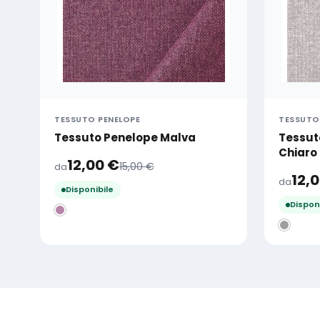
TESSUTO PENELOPE
TESSUTO
Tessuto Penelope Malva
Tessut
Chiaro
12,00
€
15,00
€
da
12,
da
Disponibile
Dispon