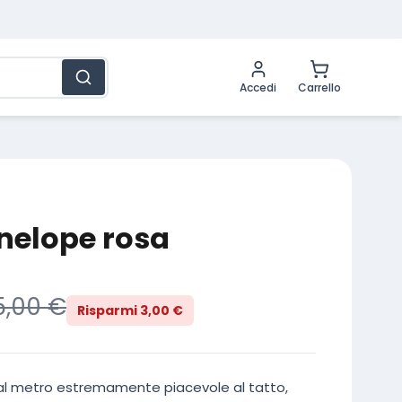
0 articoli
Accedi
Carrello
nelope rosa
5,00
€
Risparmi
3,00
€
al metro estremamente piacevole al tatto,