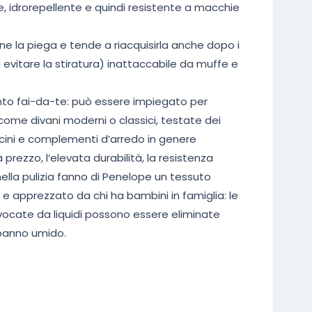
e,
idrorepellente
e quindi resistente a macchie
ne la piega e tende a riacquisirla anche dopo i
evitare la stiratura) inattaccabile da muffe e
nto fai-da-te: può essere impiegato per
i come divani moderni o classici, testate dei
uscini e complementi d’arredo in genere
 prezzo, l’elevata durabilità, la resistenza
 nella pulizia fanno di Penelope un tessuto
 apprezzato da chi ha bambini in famiglia: le
ocate da liquidi possono essere eliminate
panno umido.