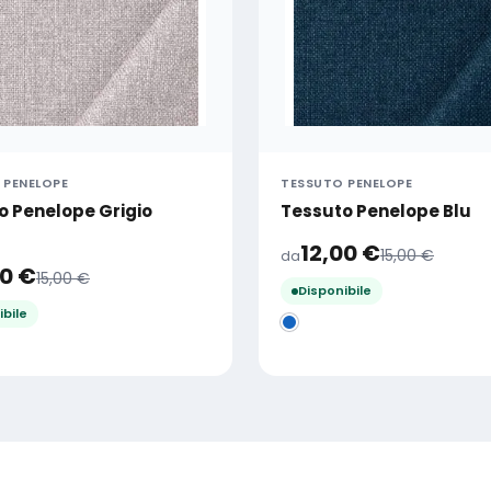
 PENELOPE
TESSUTO PENELOPE
o Penelope Grigio
Tessuto Penelope Blu
12,00
€
15,00
€
da
00
€
15,00
€
Disponibile
ibile