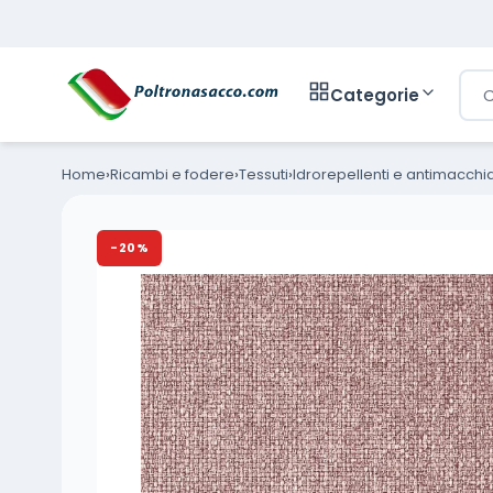
Cer
Categorie
Home
Ricambi e fodere
Tessuti
Idrorepellenti e antimacchi
-20%