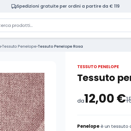
Spedizioni gratuite per ordini a partire da € 119
ca prodotti
a
Tessuto Penelope
Tessuto Penelope Rosa
TESSUTO PENELOPE
Tessuto pe
12,00
€
1
da
Penelope
è un tessuto 